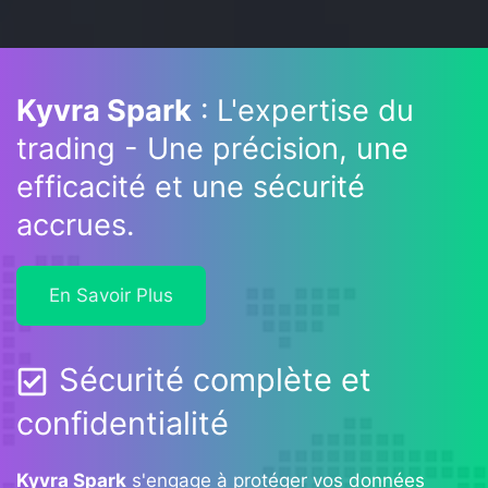
Kyvra Spark
: L'expertise du
trading - Une précision, une
efficacité et une sécurité
accrues.
En Savoir Plus
Sécurité complète et
confidentialité
Kyvra Spark
s'engage à protéger vos données