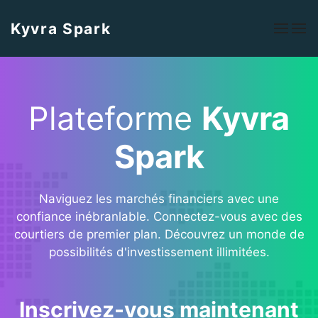
Kyvra Spark
Plateforme
Kyvra
Spark
Naviguez les marchés financiers avec une
confiance inébranlable. Connectez-vous avec des
courtiers de premier plan. Découvrez un monde de
possibilités d'investissement illimitées.
Inscrivez-vous maintenant