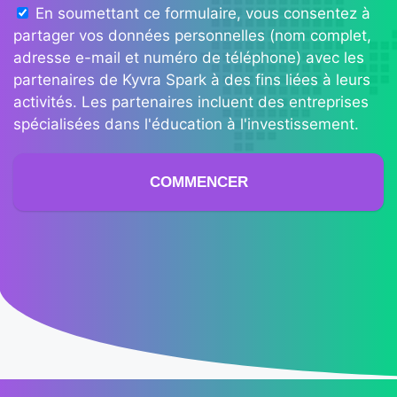
i
En soumettant ce formulaire, vous consentez à
t
partager vos données personnelles (nom complet,
e
adresse e-mail et numéro de téléphone) avec les
d
partenaires de Kyvra Spark à des fins liées à leurs
S
activités. Les partenaires incluent des entreprises
t
spécialisées dans l'éducation à l'investissement.
a
t
COMMENCER
e
s
+
1