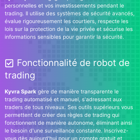
personnelles et vos investissements pendant le
trading. Il utilise des systèmes de sécurité avancés,
évalue rigoureusement les courtiers, respecte les
lois sur la protection de la vie privée et sécurise les
informations sensibles pour garantir la sécurité.
Fonctionnalité de robot de
trading
Kyvra Spark
gère de manière transparente le
trading automatisé et manuel, s'adressant aux
traders de tous niveaux. Ses outils supérieurs vous
permettent de créer des règles de trading qui
fonctionnent de manière autonome, éliminant ainsi
le besoin d'une surveillance constante. Inscrivez-
vous dès aujourd'hui pour un compte gratuit et